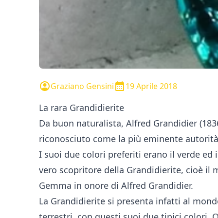
Graziano Gensini
19 Aprile 2018
La rara Grandidierite
Da buon naturalista, Alfred Grandidier (1836
riconosciuto come la più eminente autorità
I suoi due colori preferiti erano il verde ed 
vero scopritore della Grandidierite, cioè il
Gemma in onore di
Alfred Grandidier
.
La Grandidierite si presenta infatti al mon
terrestri, con questi suoi due tipici colori.