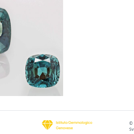
© 
Sv