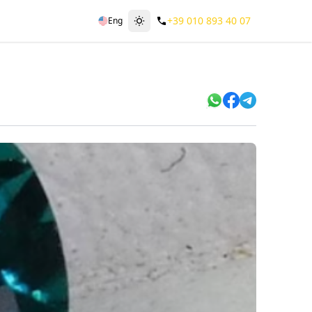
+39 010 893 40 07
Eng