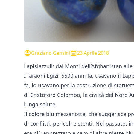
Graziano Gensini
23 Aprile 2018
Lapislazzuli: dai Monti dell’Afghanistan alle 
I faraoni Egizi, 5500 anni fa, usavano il Lap
fa, lo usavano per la costruzione di statuet
di Cristoforo Colombo, le civiltà del Nord 
lunga salute.
Il colore blu mezzanotte, che suggerisce pro
di conflitti, pericoli e stenti. Nel passato,
era più apprezzato e caro di altre pietre blu